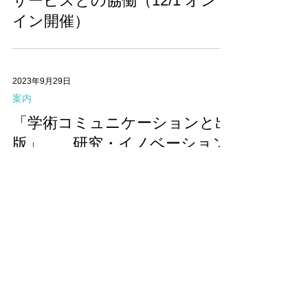
サービスとの協働（12/1 オンラ
イン開催）
2023年9月29日
案内
「学術コミュニケーションと出
版」 研究・イノベーション
学会第３８回 年次学術大会
企画セッション
2023年9月7日
案内
2023/09/27 オンライン研究会
「大学が学術出版をする意義と