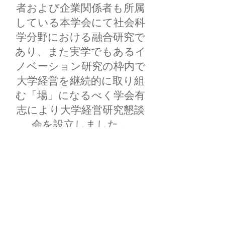
者および企業関係者も所属
している本学会にて社会科
学分野における融合研究で
あり、また実学でもあるイ
ノベーション研究の枠内で
大学経営を継続的に取り組
む「場」になるべく学会有
志により大学経営研究懇談
会を設立しました。
幹事
原田 隆（代表）
東京工業大学リサーチ・アドミニ
ストレーター（主任URA）
白川 展之